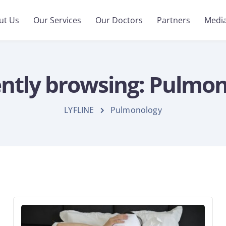
ut Us
Our Services
Our Doctors
Partners
Medi
ntly browsing: Pulmo
LYFLINE
Pulmonology