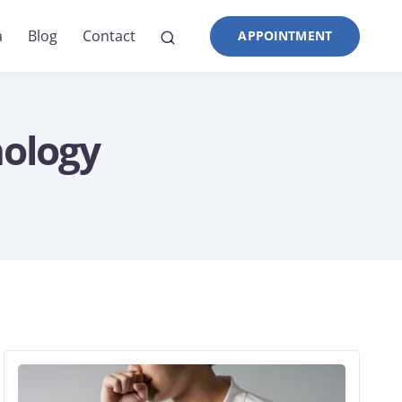
a
Blog
Contact
APPOINTMENT
nology