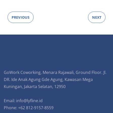
PREVIOUS
NEXT
GoWork Coworking, Menara Rajawali, Ground Floor. Jl.
DR. Ide Anak Agung Gde Agung, Kawasan Mega
Kuningan, Jakarta Selatan, 12950
Email:
info@lyfline.id
Phone: +62 812-9157-8559