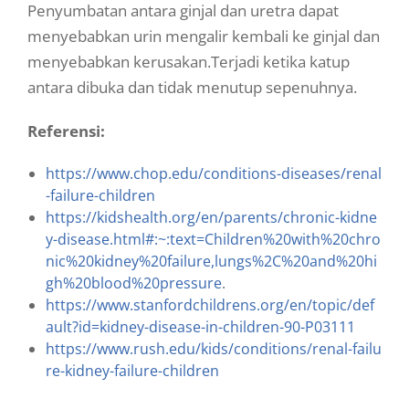
Penyumbatan antara ginjal dan uretra dapat
menyebabkan urin mengalir kembali ke ginjal dan
menyebabkan kerusakan.Terjadi ketika katup
antara dibuka dan tidak menutup sepenuhnya.
Referensi:
https://www.chop.edu/conditions-diseases/renal
-failure-children
https://kidshealth.org/en/parents/chronic-kidne
y-disease.html#:~:text=Children%20with%20chro
nic%20kidney%20failure,lungs%2C%20and%20hi
gh%20blood%20pressure
.
https://www.stanfordchildrens.org/en/topic/def
ault?id=kidney-disease-in-children-90-P03111
https://www.rush.edu/kids/conditions/renal-failu
re-kidney-failure-children