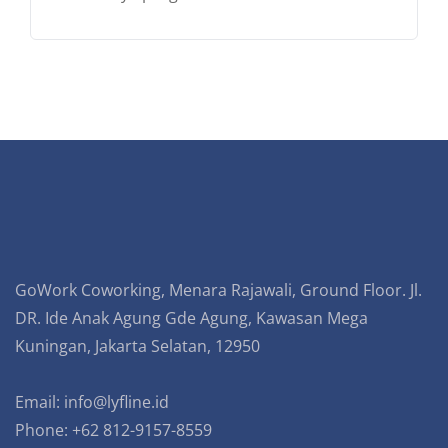
GoWork Coworking, Menara Rajawali, Ground Floor. Jl.
DR. Ide Anak Agung Gde Agung, Kawasan Mega
Kuningan, Jakarta Selatan, 12950
Email:
info@lyfline.id
Phone: +62 812-9157-8559