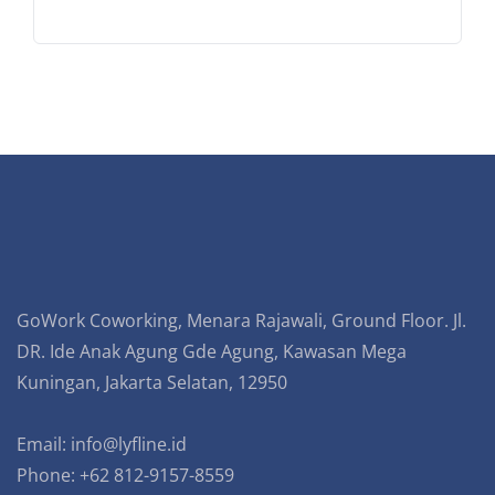
GoWork Coworking, Menara Rajawali, Ground Floor. Jl.
DR. Ide Anak Agung Gde Agung, Kawasan Mega
Kuningan, Jakarta Selatan, 12950
Email:
info@lyfline.id
Phone: +62 812-9157-8559