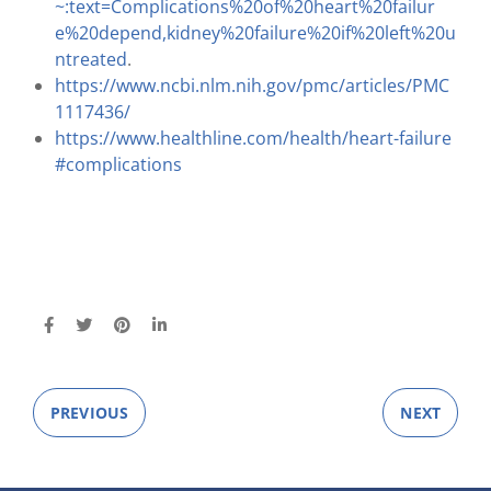
~:text=Complications%20of%20heart%20failur
e%20depend,kidney%20failure%20if%20left%20u
ntreated
.
https://www.ncbi.nlm.nih.gov/pmc/articles/PMC
1117436/
https://www.healthline.com/health/heart-failure
#complications
PREVIOUS
NEXT