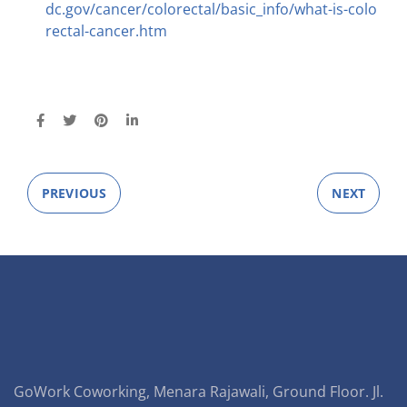
dc.gov/cancer/colorectal/basic_info/what-is-colo
rectal-cancer.htm
PREVIOUS
NEXT
GoWork Coworking, Menara Rajawali, Ground Floor. Jl.